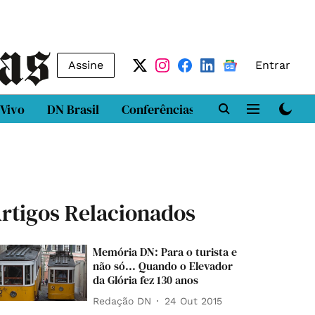
Assine
Entrar
 Vivo
DN Brasil
Conferências
DN LAB
Class
rtigos Relacionados
Memória DN: Para o turista e
não só... Quando o Elevador
da Glória fez 130 anos
Redação DN
24 Out 2015