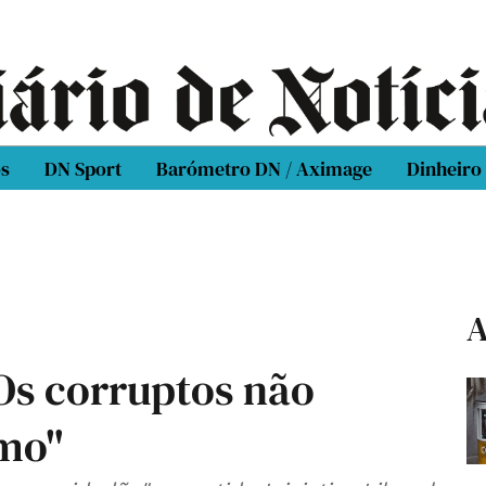
os
DN Sport
Barómetro DN / Aximage
Dinheiro
A
"Os corruptos não
smo"