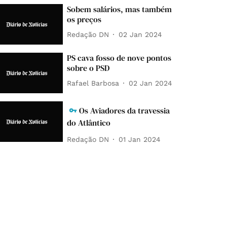
Sobem salários, mas também
os preços
Redação DN
02 Jan 2024
PS cava fosso de nove pontos
sobre o PSD
Rafael Barbosa
02 Jan 2024
Os Aviadores da travessia
do Atlântico
Redação DN
01 Jan 2024