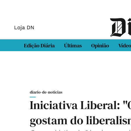
Loja DN
Edição Diária
Últimas
Opinião
Víde
diario-de-noticias
Iniciativa Liberal: 
gostam do liberali