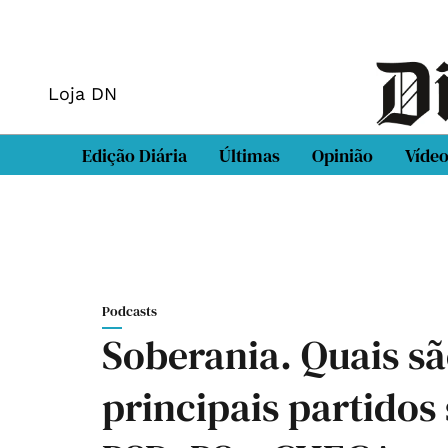
Loja DN
Edição Diária
Últimas
Opinião
Víde
Podcasts
Soberania. Quais sã
principais partido