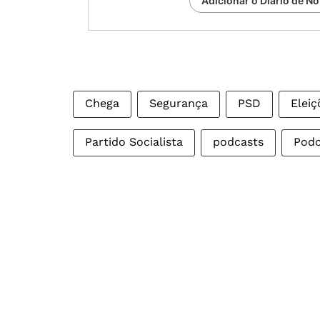
Adicionar o Diário de No
Chega
Segurança
PSD
Eleiç
Partido Socialista
podcasts
Podc