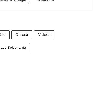
Já adicionei
tícias ao Google
ões
Defesa
Vídeos
ast Soberania