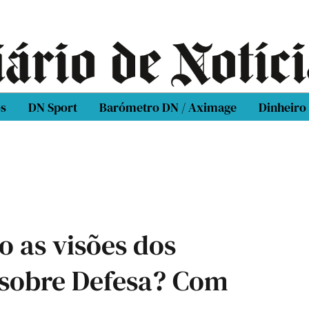
os
DN Sport
Barómetro DN / Aximage
Dinheiro
o as visões dos
s sobre Defesa? Com