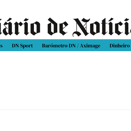
os
DN Sport
Barómetro DN / Aximage
Dinheiro