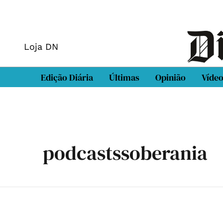
Loja DN
Edição Diária
Últimas
Opinião
Víde
podcastssoberania