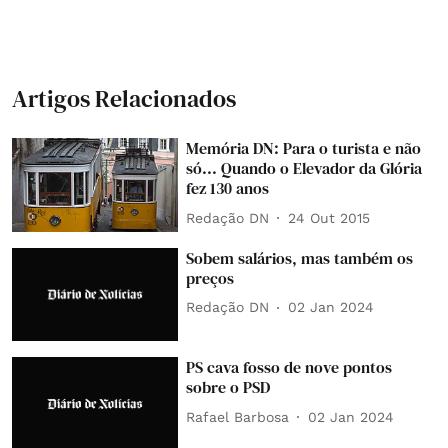
Artigos Relacionados
Memória DN: Para o turista e não
só... Quando o Elevador da Glória
fez 130 anos
Redação DN
24 Out 2015
Sobem salários, mas também os
preços
Redação DN
02 Jan 2024
PS cava fosso de nove pontos
sobre o PSD
Rafael Barbosa
02 Jan 2024