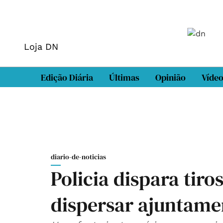
Loja DN
Edição Diária
Últimas
Opinião
Víde
diario-de-noticias
Policia dispara tiro
dispersar ajuntame