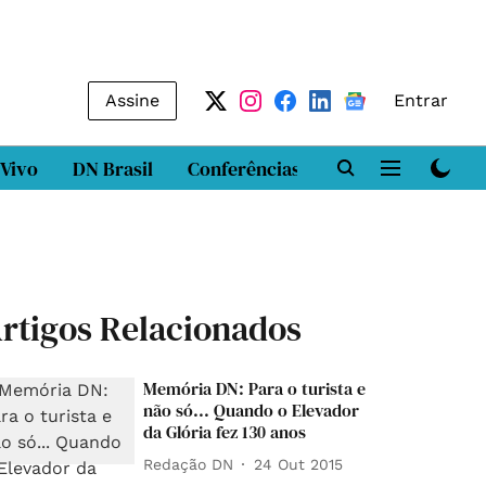
Assine
Entrar
 Vivo
DN Brasil
Conferências
DN LAB
Class
rtigos Relacionados
Memória DN: Para o turista e
não só... Quando o Elevador
da Glória fez 130 anos
Redação DN
24 Out 2015