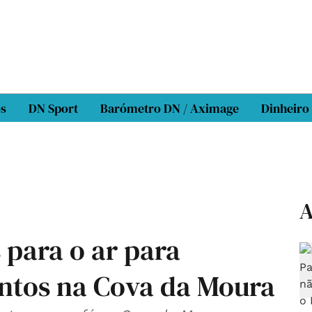
os
DN Sport
Barómetro DN / Aximage
Dinheiro
A
s para o ar para
ntos na Cova da Moura