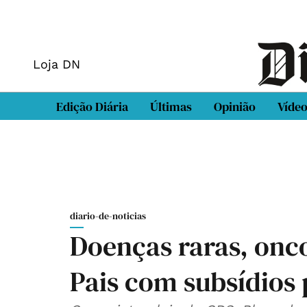
Loja DN
Edição Diária
Últimas
Opinião
Víde
diario-de-noticias
Doenças raras, onco
Pais com subsídios 