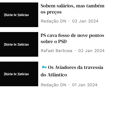
Sobem salários, mas também
os preços
Redação DN
02 Jan 2024
PS cava fosso de nove pontos
sobre o PSD
Rafael Barbosa
02 Jan 2024
Os Aviadores da travessia
do Atlântico
Redação DN
01 Jan 2024