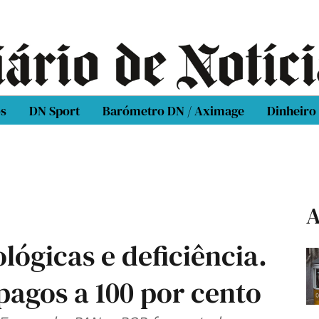
os
DN Sport
Barómetro DN / Aximage
Dinheiro
A
lógicas e deficiência.
pagos a 100 por cento