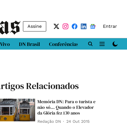
Assine
Entrar
 Vivo
DN Brasil
Conferências
DN LAB
Class
rtigos Relacionados
Memória DN: Para o turista e
não só... Quando o Elevador
da Glória fez 130 anos
Redação DN
24 Out 2015