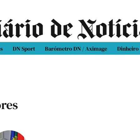
os
DN Sport
Barómetro DN / Aximage
Dinheiro
res