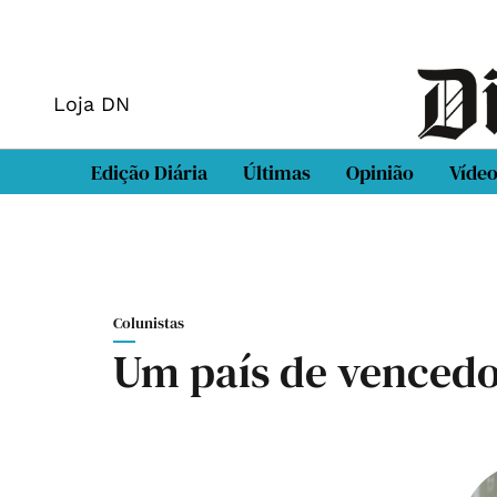
Loja DN
Edição Diária
Últimas
Opinião
Víde
Colunistas
Um país de vencedo