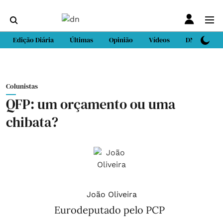
Edição Diária
Últimas
Opinião
Vídeos
DN Sport
Colunistas
QFP: um orçamento ou uma
chibata?
João Oliveira
Eurodeputado pelo PCP