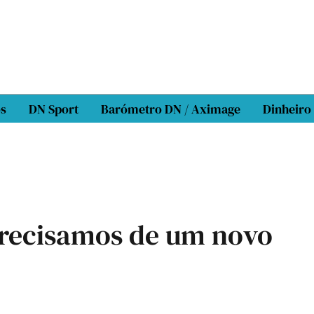
os
DN Sport
Barómetro DN / Aximage
Dinheiro
precisamos de um novo