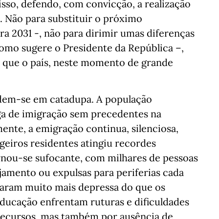
isso, defendo, com convicção, a realização
 Não para substituir o próximo
a 2031 -, não para dirimir umas diferenças
omo sugere o Presidente da República –,
o que o país, neste momento de grande
edem-se em catadupa. A população
a de imigração sem precedentes na
mente, a emigração continua, silenciosa,
geiros residentes atingiu recordes
ornou-se sufocante, com milhares de pessoas
jamento ou expulsas para periferias cada
taram muito mais depressa do que os
 educação enfrentam ruturas e dificuldades
 recursos, mas também por ausência de