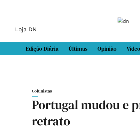
Loja DN
Edição Diária
Últimas
Opinião
Víde
Colunistas
Portugal mudou e 
retrato