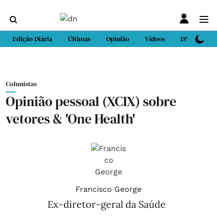
Edição Diária
Últimas
Opinião
Vídeos
DN Sport
Colunistas
Opinião pessoal (XCIX) sobre
vetores & 'One Health'
Francisco George
Ex-diretor-geral da Saúde