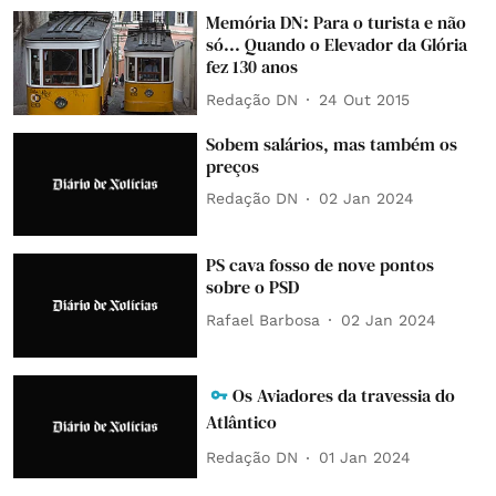
Memória DN: Para o turista e não
só... Quando o Elevador da Glória
fez 130 anos
Redação DN
24 Out 2015
Sobem salários, mas também os
preços
Redação DN
02 Jan 2024
PS cava fosso de nove pontos
sobre o PSD
Rafael Barbosa
02 Jan 2024
Os Aviadores da travessia do
Atlântico
Redação DN
01 Jan 2024