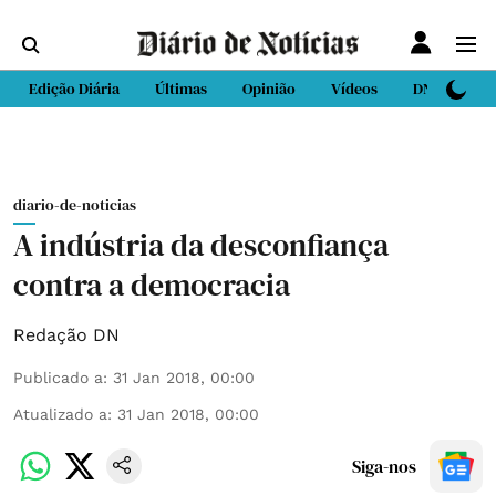
Edição Diária
Últimas
Opinião
Vídeos
DN Sport
diario-de-noticias
A indústria da desconfiança
contra a democracia
Redação DN
Publicado a
:
31 Jan 2018, 00:00
Atualizado a
:
31 Jan 2018, 00:00
Siga-nos