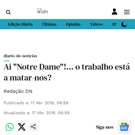
Edição Diária
Últimas
Opinião
Vídeos
DN Sport
diario-de-noticias
Ai "Notre Dame"!... o trabalho está
a matar-nos?
Redação DN
Publicado a
:
17 Abr 2019, 06:59
Atualizado a
:
17 Abr 2019, 06:59
Siga-nos