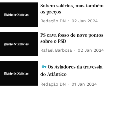
Sobem salários, mas também
os preços
Redação DN
02 Jan 2024
PS cava fosso de nove pontos
sobre o PSD
Rafael Barbosa
02 Jan 2024
Os Aviadores da travessia
do Atlântico
Redação DN
01 Jan 2024