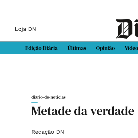
Loja DN
Edição Diária
Últimas
Opinião
Víde
diario-de-noticias
Metade da verdade
Redação DN