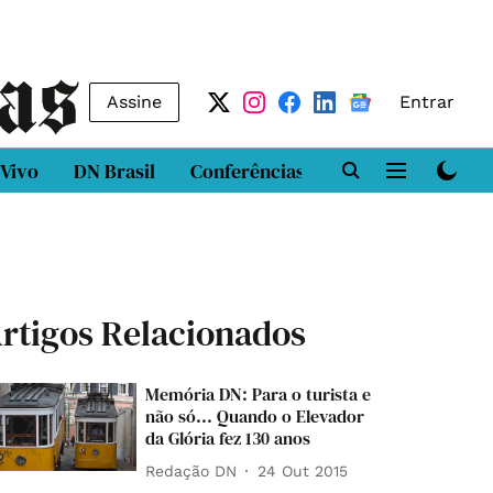
Assine
Entrar
 Vivo
DN Brasil
Conferências
DN LAB
Class
rtigos Relacionados
Memória DN: Para o turista e
não só... Quando o Elevador
da Glória fez 130 anos
Redação DN
24 Out 2015