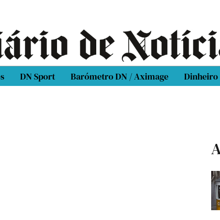
os
DN Sport
Barómetro DN / Aximage
Dinheiro
A