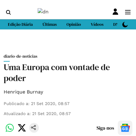
Edição Diária
Últimas
Opinião
Vídeos
DN Sport
diario-de-noticias
Uma Europa com vontade de
poder
Henrique Burnay
Publicado a
:
21 Set 2020, 08:57
Atualizado a
:
21 Set 2020, 08:57
Siga-nos