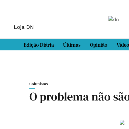
Loja DN
Edição Diária
Últimas
Opinião
Víde
Colunistas
O problema não são