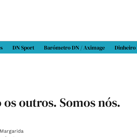
os
DN Sport
Barómetro DN / Aximage
Dinheiro
 os outros. Somos nós.