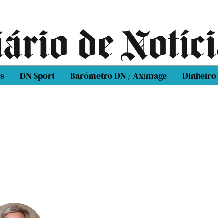
os
DN Sport
Barómetro DN / Aximage
Dinheiro