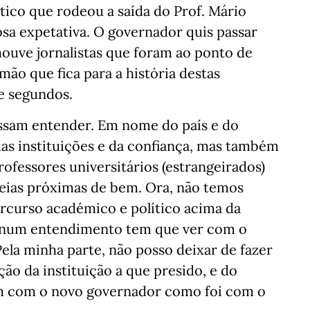
tico que rodeou a saída do Prof. Mário
a expetativa. O governador quis passar
uve jornalistas que foram ao ponto de
ão que fica para a história destas
e segundos.
ssam entender. Em nome do país e do
 das instituições e da confiança, mas também
fessores universitários (estrangeirados)
deias próximas de bem. Ora, não temos
rcurso académico e político acima da
a num entendimento tem que ver com o
 Pela minha parte, não posso deixar de fazer
ão da instituição a que presido, e do
m com o novo governador como foi com o