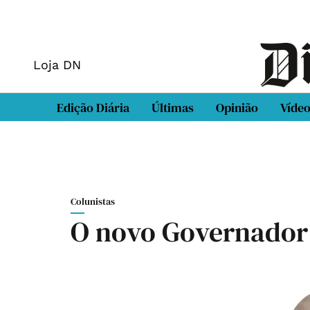
Loja DN
Edição Diária
Últimas
Opinião
Víde
Colunistas
O novo Governador