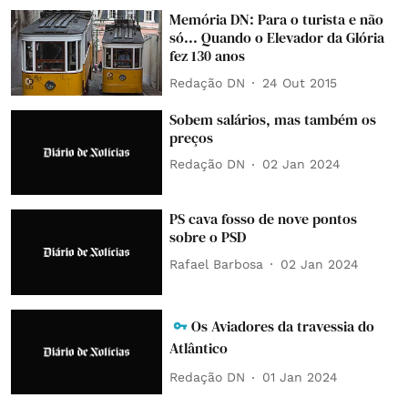
Memória DN: Para o turista e não
só... Quando o Elevador da Glória
fez 130 anos
Redação DN
24 Out 2015
Sobem salários, mas também os
preços
Redação DN
02 Jan 2024
PS cava fosso de nove pontos
sobre o PSD
Rafael Barbosa
02 Jan 2024
Os Aviadores da travessia do
Atlântico
Redação DN
01 Jan 2024