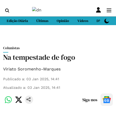
Edição Diária
Últimas
Opinião
Vídeos
DN Sport
Colunistas
Na tempestade de fogo
Viriato Soromenho-Marques
Publicado a
:
03 Jan 2025, 14:41
Atualizado a
:
03 Jan 2025, 14:41
Siga-nos