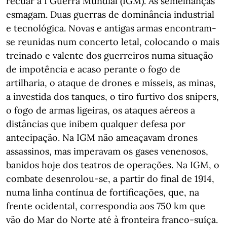
recuar à I Guerra Mundial (IGM). As semelhanças
esmagam. Duas guerras de dominância industrial
e tecnológica. Novas e antigas armas encontram-
se reunidas num concerto letal, colocando o mais
treinado e valente dos guerreiros numa situação
de impotência e acaso perante o fogo de
artilharia, o ataque de drones e mísseis, as minas,
a investida dos tanques, o tiro furtivo dos snipers,
o fogo de armas ligeiras, os ataques aéreos a
distâncias que inibem qualquer defesa por
antecipação. Na IGM não ameaçavam drones
assassinos, mas imperavam os gases venenosos,
banidos hoje dos teatros de operações. Na IGM, o
combate desenrolou-se, a partir do final de 1914,
numa linha contínua de fortificações, que, na
frente ocidental, correspondia aos 750 km que
vão do Mar do Norte até à fronteira franco-suíça.