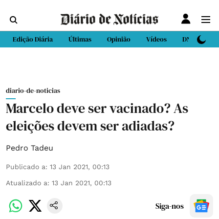
Edição Diária
Últimas
Opinião
Vídeos
DN Sport
diario-de-noticias
Marcelo deve ser vacinado? As
eleições devem ser adiadas?
Pedro Tadeu
Publicado a
:
13 Jan 2021, 00:13
Atualizado a
:
13 Jan 2021, 00:13
Siga-nos