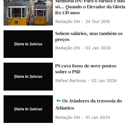
Memória DN: Para o turista e não
só... Quando o Elevador da Glória
fez 130 anos
Redação DN
24 Out 2015
Sobem salários, mas também os
preços
Redação DN
02 Jan 2024
PS cava fosso de nove pontos
sobre o PSD
Rafael Barbosa
02 Jan 2024
Os Aviadores da travessia do
Atlântico
Redação DN
01 Jan 2024