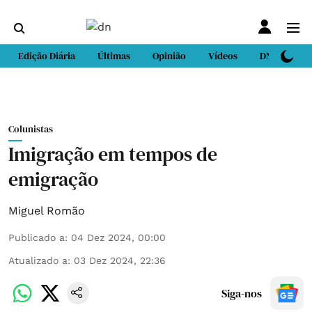
Edição Diária
Últimas
Opinião
Vídeos
DN Sport
Colunistas
Imigração em tempos de
emigração
Miguel Romão
Publicado a
:
04 Dez 2024, 00:00
Atualizado a
:
03 Dez 2024, 22:36
Siga-nos