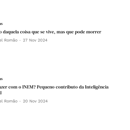
as
o daquela coisa que se vive, mas que pode morrer
el Romão
27 Nov 2024
as
azer com o INEM? Pequeno contributo da Inteligência
l
el Romão
20 Nov 2024