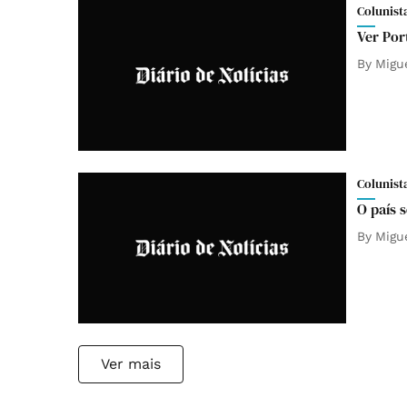
Colunist
Ver Por
By
Migu
Colunist
O país 
By
Migu
Ver mais