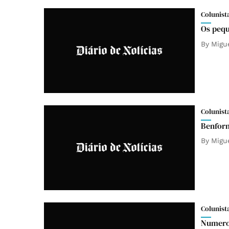
Colunist
Os peq
By
Migu
Colunist
Benform
By
Migu
Colunist
Numerol