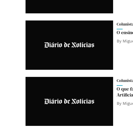
Colunist
O ensin
By
Migu
Colunist
O que f
Artificia
By
Migu