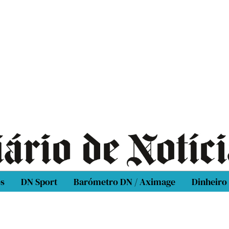
os
DN Sport
Barómetro DN / Aximage
Dinheiro