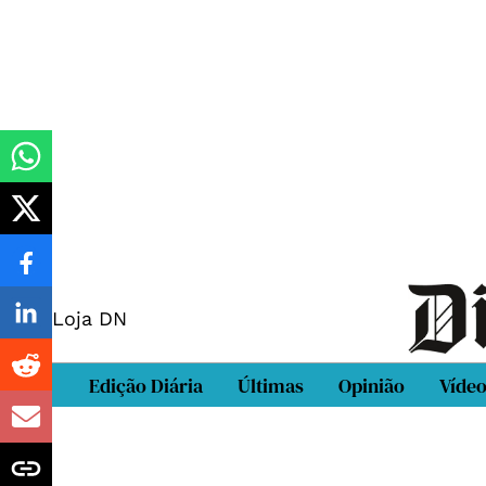
Loja DN
Edição Diária
Últimas
Opinião
Víde