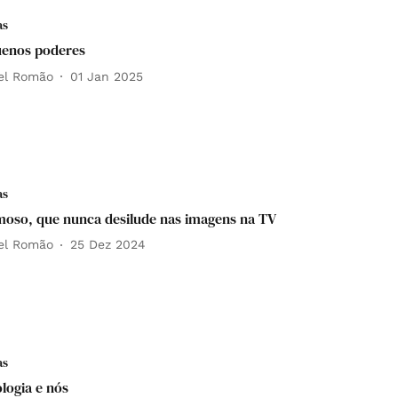
as
uenos poderes
el Romão
01 Jan 2025
as
oso, que nunca desilude nas imagens na TV
el Romão
25 Dez 2024
as
ogia e nós