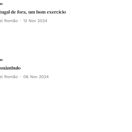
as
tugal de fora, um bom exercício
el Romão
13 Nov 2024
as
sonâmbulo
el Romão
06 Nov 2024