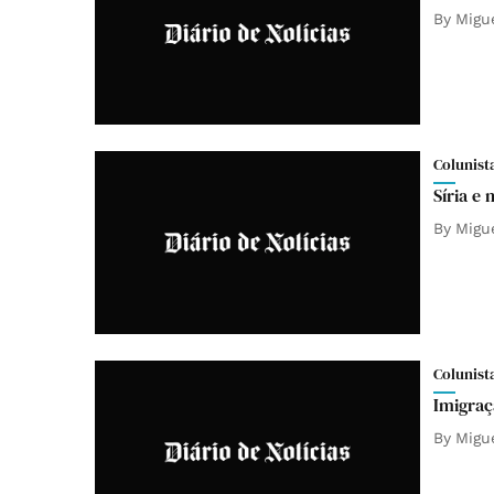
By
Migu
Colunist
Síria e 
By
Migu
Colunist
Imigra
By
Migu