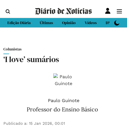
Edição Diária
Últimas
Opinião
Vídeos
DN Sport
Colunistas
‘I love’ sumários
Paulo Guinote
Professor do Ensino Básico
Publicado a
:
15 Jan 2026, 00:01