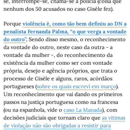
se, interrompe-se, chama-se a polícia (coisa que
nenhum dos 50 acusados no caso Gisèle fez).
Porque
violência é, como tão bem definiu ao DN a
penalista Fernanda Palma, “o que verga a vontade
do outro”
.
Sendo disso mesmo, o reconhecimento
da vontade do outro, neste caso da outra - a
vontade da mulher -, do reconhecimento da
existência da mulher como ser com vontade
própria, desejo e agência próprios, que trata o
processo de Gisèle e alguns, raros, acórdãos
portugueses (
sobre os quais escrevi em março
).
Um reconhecimento que vai dando os primeiros
passos na justiça portuguesa como na francesa
(ou na espanhola, vide o
caso La Manada
), com
decisões judiciais que tornam claro que
as vítimas
de violação não são obrigadas a resistir para