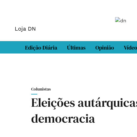
Loja DN
Edição Diária
Últimas
Opinião
Víde
Colunistas
Eleições autárquica
democracia