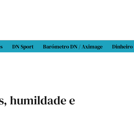
os
DN Sport
Barómetro DN / Aximage
Dinheiro
s, humildade e