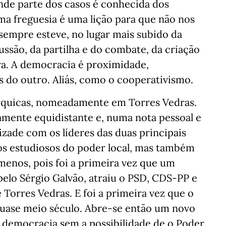
ande parte dos casos é conhecida dos
ma freguesia é uma lição para que não nos
sempre esteve, no lugar mais subido da
ussão, da partilha e do combate, da criação
a. A democracia é proximidade,
 do outro. Aliás, como o cooperativismo.
árquicas, nomeadamente em Torres Vedras.
amente equidistante e, numa nota pessoal e
izade com os líderes das duas principais
a os estudiosos do poder local, mas também
menos, pois foi a primeira vez que um
elo Sérgio Galvão, atraiu o PSD, CDS-PP e
 Torres Vedras. E foi a primeira vez que o
quase meio século. Abre-se então um novo
e democracia sem a possibilidade de o Poder