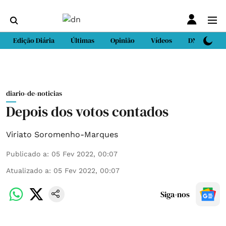
Edição Diária
Últimas
Opinião
Vídeos
DN Sport
diario-de-noticias
Depois dos votos contados
Viriato Soromenho-Marques
Publicado a
:
05 Fev 2022, 00:07
Atualizado a
:
05 Fev 2022, 00:07
Siga-nos