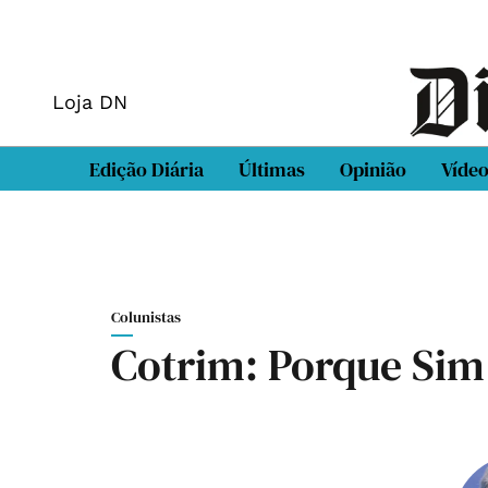
Loja DN
Edição Diária
Últimas
Opinião
Víde
Colunistas
Cotrim: Porque Sim