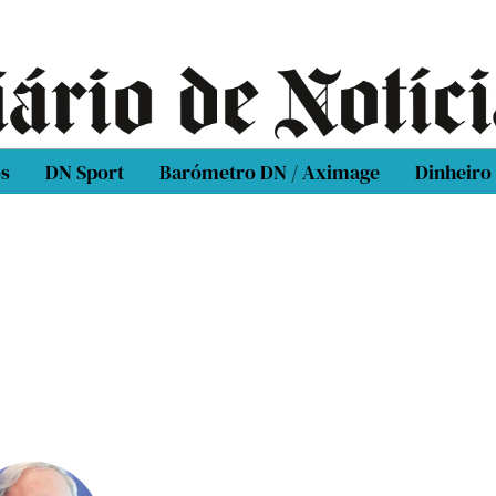
os
DN Sport
Barómetro DN / Aximage
Dinheiro