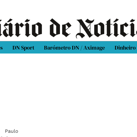
os
DN Sport
Barómetro DN / Aximage
Dinheiro