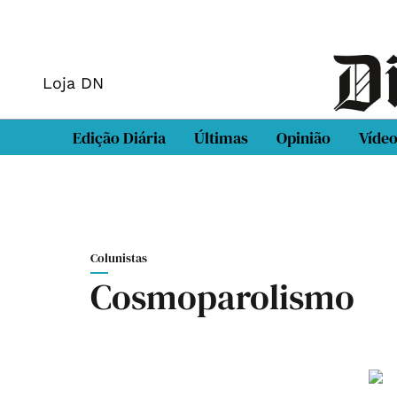
Loja DN
Edição Diária
Últimas
Opinião
Víde
Colunistas
Cosmoparolismo