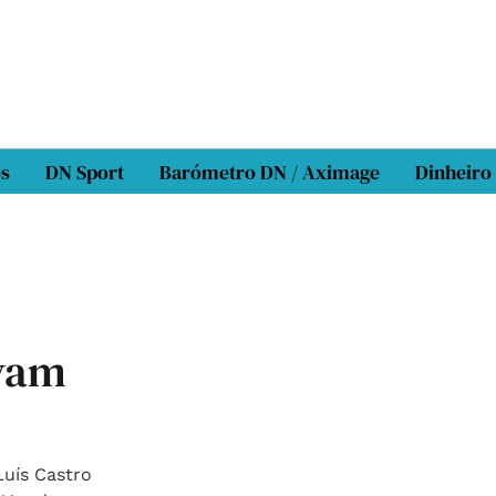
os
DN Sport
Barómetro DN / Aximage
Dinheiro
lvam