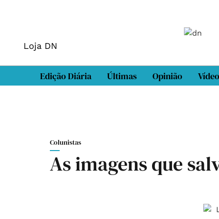
Loja DN
Edição Diária
Últimas
Opinião
Víde
Colunistas
As imagens que sa