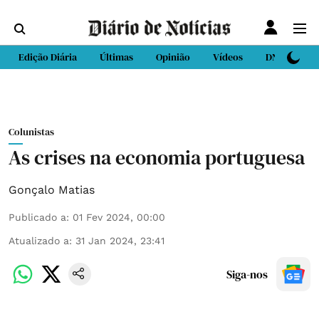
Edição Diária
Últimas
Opinião
Vídeos
DN Sport
Colunistas
As crises na economia portuguesa
Gonçalo Matias
Publicado a
:
01 Fev 2024, 00:00
Atualizado a
:
31 Jan 2024, 23:41
Siga-nos