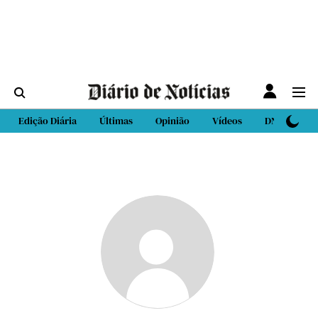
Edição Diária
Últimas
Opinião
Vídeos
DN Sport