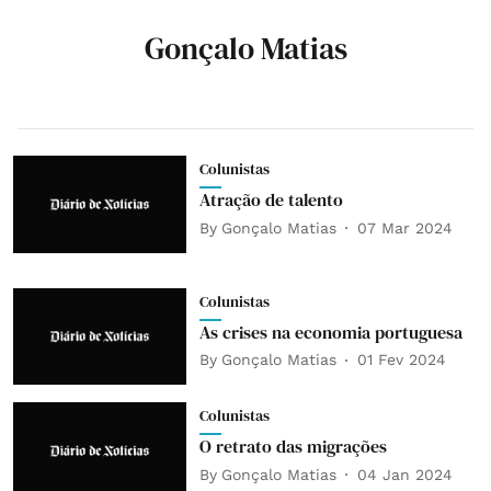
Gonçalo Matias
Colunistas
Atração de talento
By
Gonçalo Matias
07 Mar 2024
Colunistas
As crises na economia portuguesa
By
Gonçalo Matias
01 Fev 2024
Colunistas
O retrato das migrações
By
Gonçalo Matias
04 Jan 2024