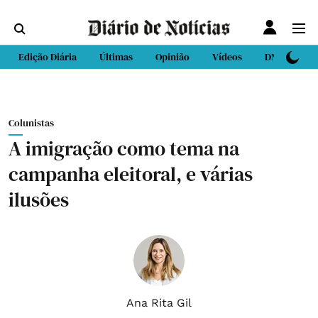
Edição Diária
Últimas
Opinião
Vídeos
DN Sport
Colunistas
A imigração como tema na
campanha eleitoral, e várias
ilusões
Ana Rita Gil