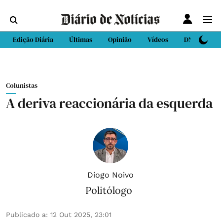
Edição Diária
Últimas
Opinião
Vídeos
DN Sport
Colunistas
A deriva reaccionária da esquerda
Diogo Noivo
Politólogo
Publicado a
:
12 Out 2025, 23:01