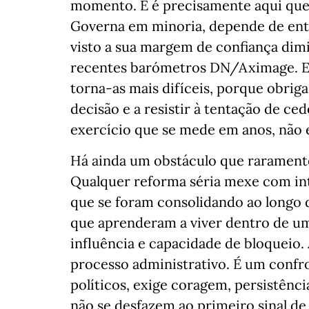
momento. E é precisamente aqui que 
Governa em minoria, depende de ent
visto a sua margem de confiança di
recentes barómetros DN/Aximage. E
torna-as mais difíceis, porque obriga
decisão e a resistir à tentação de c
exercício que se mede em anos, não e
Há ainda um obstáculo que raramente
Qualquer reforma séria mexe com int
que se foram consolidando ao longo 
que aprenderam a viver dentro de um
influência e capacidade de bloqueio
processo administrativo. É um confro
políticos, exige coragem, persistênci
não se desfazem ao primeiro sinal de