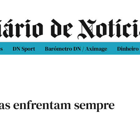
os
DN Sport
Barómetro DN / Aximage
Dinheiro
mas enfrentam sempre