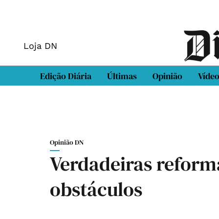
Loja DN
Edição Diária
Últimas
Opinião
Víde
Opinião DN
Verdadeiras refor
obstáculos