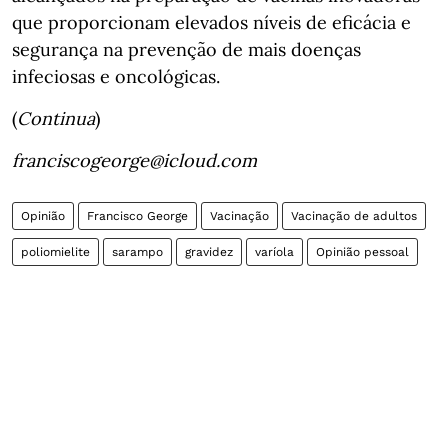
que proporcionam elevados níveis de eficácia e
segurança na prevenção de mais doenças
infeciosas e oncológicas.
(
Continua
)
franciscogeorge@icloud.com
Opinião
Francisco George
Vacinação
Vacinação de adultos
poliomielite
sarampo
gravidez
varíola
Opinião pessoal