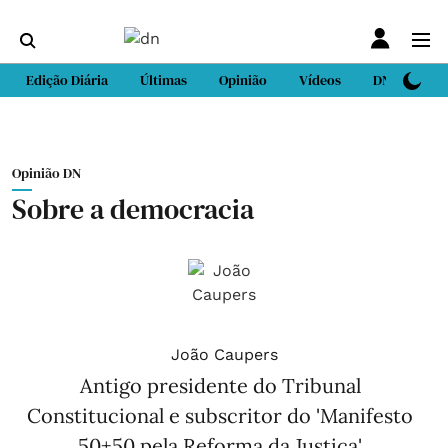
Edição Diária
Últimas
Opinião
Vídeos
DN Sport
Opinião DN
Sobre a democracia
João Caupers
Antigo presidente do Tribunal
Constitucional e subscritor do 'Manifesto
50+50 pela Reforma da Justiça'