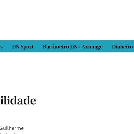
os
DN Sport
Barómetro DN / Aximage
Dinheiro
ilidade