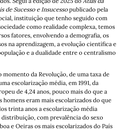
dos. Segui a edição de 2025 do
Atlas da
is de Sucesso e Insucesso
publicado pela
ocial, instituição que tenho seguido com
 sociedade como realidade complexa, temos
sos fatores, envolvendo a demografia, os
os na aprendizagem, a evolução científica e
a população e a dualidade entre o centralismo
no momento da Revolução, de uma taxa de
uma escolarização média, em 1991, da
ropeu de 4,24 anos, pouco mais do que a
os homens eram mais escolarizados do que
dos trinta anos a escolarização média
a distribuição, com prevalência do sexo
boa e Oeiras os mais escolarizados do País