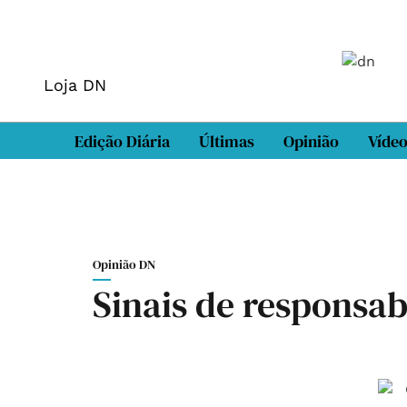
Loja DN
Edição Diária
Últimas
Opinião
Víde
Opinião DN
Sinais de responsab