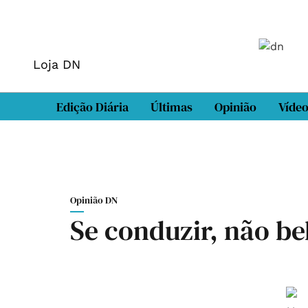
Loja DN
Edição Diária
Últimas
Opinião
Víde
Opinião DN
Se conduzir, não be