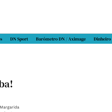
os
DN Sport
Barómetro DN / Aximage
Dinheiro
ba!