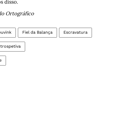
s disso.
do Ortográfico
euvink
Fiel da Balança
Escravatura
trospetiva
e