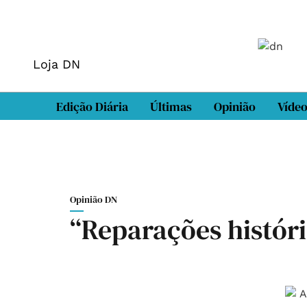
Loja DN
Edição Diária
Últimas
Opinião
Víde
Opinião DN
“Reparações histór