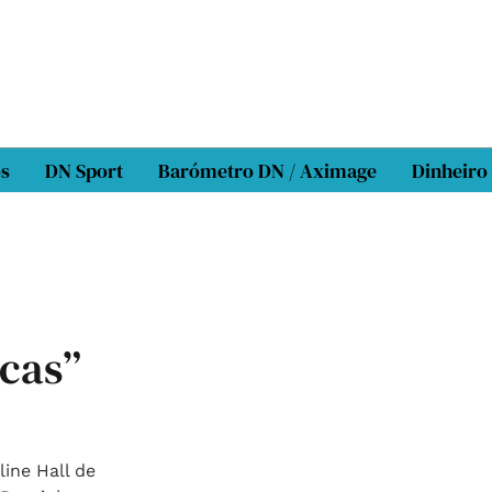
os
DN Sport
Barómetro DN / Aximage
Dinheiro
icas”