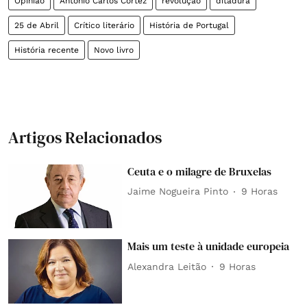
Opinião
António Carlos Cortez
revolução
ditadura
25 de Abril
Crítico literário
História de Portugal
História recente
Novo livro
Artigos Relacionados
Ceuta e o milagre de Bruxelas
Jaime Nogueira Pinto
9 Horas
Mais um teste à unidade europeia
Alexandra Leitão
9 Horas