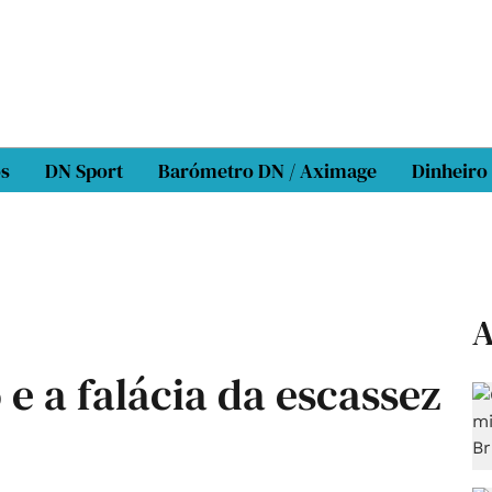
os
DN Sport
Barómetro DN / Aximage
Dinheiro
A
e a falácia da escassez