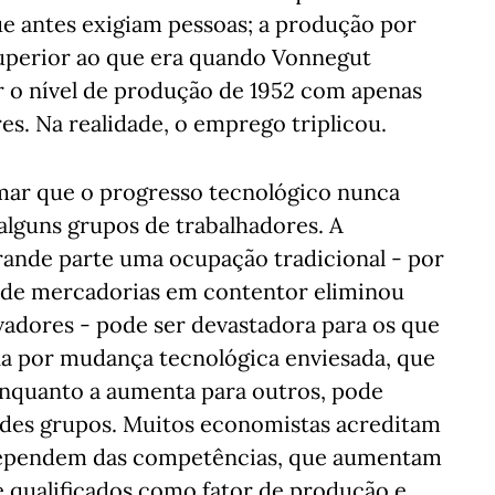
ue antes exigiam pessoas; a produção por
superior ao que era quando Vonnegut
r o nível de produção de 1952 com apenas
s. Na realidade, o emprego triplicou.
irmar que o progresso tecnológico nunca
alguns grupos de trabalhadores. A
rande parte uma ocupação tradicional - por
 de mercadorias em contentor eliminou
vadores - pode ser devastadora para os que
na por mudança tecnológica enviesada, que
enquanto a aumenta para outros, pode
ndes grupos. Muitos economistas acreditam
dependem das competências, que aumentam
e qualificados como fator de produção e