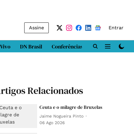
Assine
Entrar
 Vivo
DN Brasil
Conferências
DN LAB
Class
rtigos Relacionados
Ceuta e o milagre de Bruxelas
Jaime Nogueira Pinto
06 Ago 2026