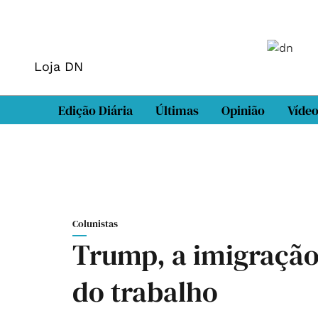
Loja DN
Edição Diária
Últimas
Opinião
Víde
Colunistas
Trump, a imigração 
do trabalho