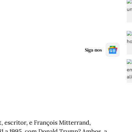
Siga-nos
escritor, e François Mitterrand,
981 a 1995, com Donald Trump? Ambos, a