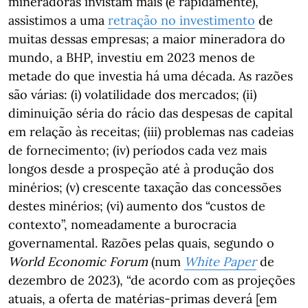
mineradoras invistam mais (e rapidamente),
assistimos a uma
retração no investimento
de
muitas dessas empresas; a maior mineradora do
mundo, a BHP, investiu em 2023 menos de
metade do que investia há uma década. As razões
são várias: (i) volatilidade dos mercados; (ii)
diminuição séria do rácio das despesas de capital
em relação às receitas; (iii) problemas nas cadeias
de fornecimento; (iv) períodos cada vez mais
longos desde a prospeção até à produção dos
minérios; (v) crescente taxação das concessões
destes minérios; (vi) aumento dos “custos de
contexto”, nomeadamente a burocracia
governamental. Razões pelas quais, segundo o
World Economic Forum
(num
White Paper
de
dezembro de 2023), “de acordo com as projeções
atuais, a oferta de matérias-primas deverá [em