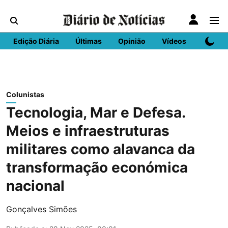
Edição Diária
Últimas
Opinião
Vídeos
DN Spo
Colunistas
Tecnologia, Mar e Defesa.
Meios e infraestruturas
militares como alavanca da
transformação económica
nacional
Gonçalves Simões