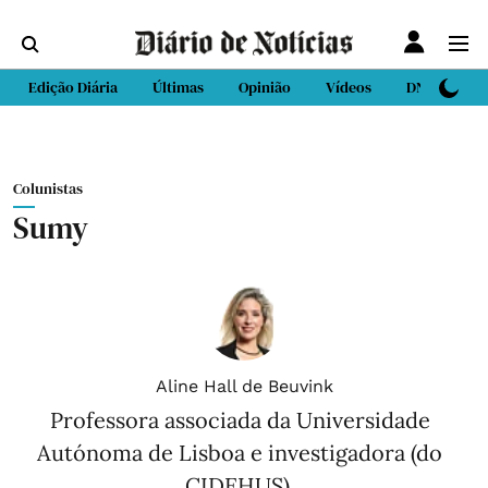
Edição Diária
Últimas
Opinião
Vídeos
DN Sport
Colunistas
Sumy
Aline Hall de Beuvink
Professora associada da Universidade
Autónoma de Lisboa e investigadora (do
CIDEHUS).