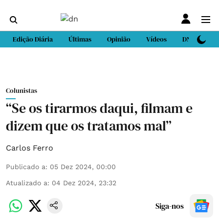
Edição Diária
Últimas
Opinião
Vídeos
DN Sport
Colunistas
“Se os tirarmos daqui, filmam e
dizem que os tratamos mal”
Carlos Ferro
Publicado a
:
05 Dez 2024, 00:00
Atualizado a
:
04 Dez 2024, 23:32
Siga-nos