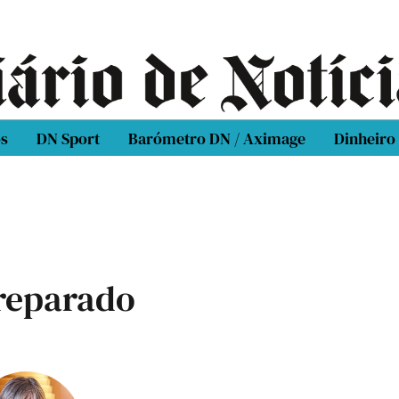
os
DN Sport
Barómetro DN / Aximage
Dinheiro
preparado