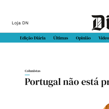
Loja DN
Edição Diária
Últimas
Opinião
Víde
Colunistas
Portugal não está 