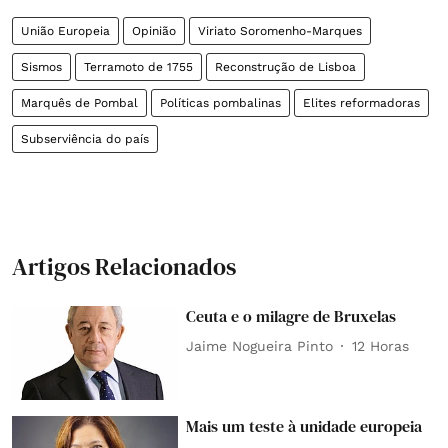
União Europeia
Opinião
Viriato Soromenho-Marques
Sismos
Terramoto de 1755
Reconstrução de Lisboa
Marquês de Pombal
Políticas pombalinas
Elites reformadoras
Subserviência do país
Artigos Relacionados
Ceuta e o milagre de Bruxelas
Jaime Nogueira Pinto
12 Horas
Mais um teste à unidade europeia