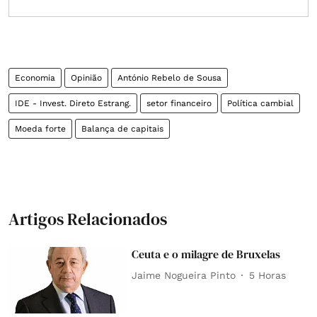
Economia
Opinião
António Rebelo de Sousa
IDE - Invest. Direto Estrang.
setor financeiro
Política cambial
Moeda forte
Balança de capitais
Artigos Relacionados
Ceuta e o milagre de Bruxelas
Jaime Nogueira Pinto
5 Horas