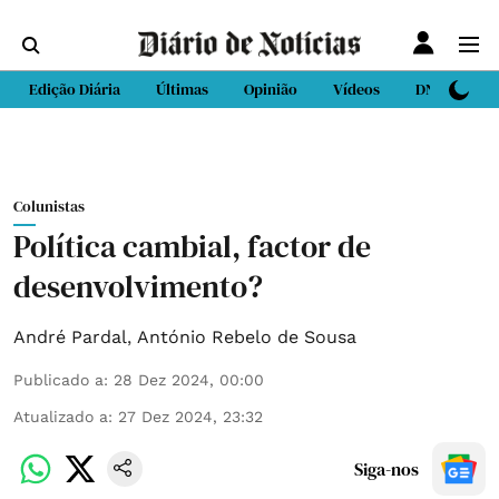
Edição Diária
Últimas
Opinião
Vídeos
DN Sport
Colunistas
Política cambial, factor de
desenvolvimento?
André Pardal
,
António Rebelo de Sousa
Publicado a
:
28 Dez 2024, 00:00
Atualizado a
:
27 Dez 2024, 23:32
Siga-nos