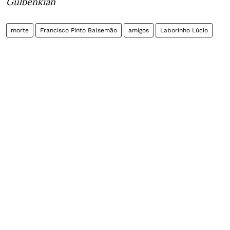
Gulbenkian
morte
Francisco Pinto Balsemão
amigos
Laborinho Lúcio