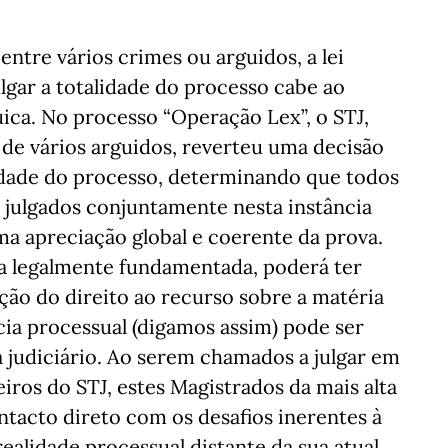
ntre vários crimes ou arguidos, a lei
gar a totalidade do processo cabe ao
ica. No processo “Operação Lex”, o STJ,
 de vários arguidos, reverteu uma decisão
lidade do processo, determinando que todos
 julgados conjuntamente nesta instância
ma apreciação global e coerente da prova.
a legalmente fundamentada, poderá ter
ão do direito ao recurso sobre a matéria
cia processual (digamos assim) pode ser
a judiciário. Ao serem chamados a julgar em
eiros do STJ, estes Magistrados da mais alta
tacto direto com os desafios inerentes à
ealidade processual distante da sua atual