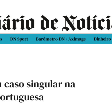
os
DN Sport
Barómetro DN / Aximage
Dinheiro
 caso singular na
 portuguesa