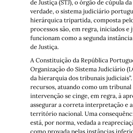
de Justiça (STJ), o órgão de cúpula da
verdade, o sistema judiciário portu
hierárquica tripartida, composta pel
processos são, em regra, iniciados e 
funcionam como a segunda instância 
de Justiça.
A Constituição da República Portugues
Organização do Sistema Judiciário (
da hierarquia dos tribunais judiciais”
recursos, atuando como um tribunal de
intervenção se cinge, em regra, à apr
assegurar a correta interpretação e 
território nacional. Uma consequênci
está, por norma, vedada a reapreciaçã
como provada pelas instâncias inferio