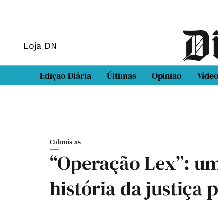
Loja DN
Edição Diária
Últimas
Opinião
Víde
Colunistas
“Operação Lex”: um
história da justiça