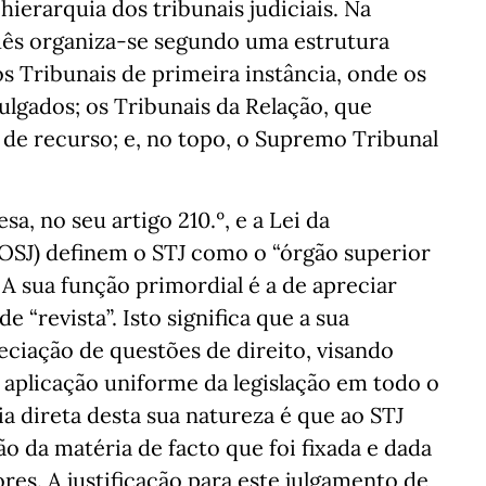
 hierarquia dos tribunais judiciais. Na
guês organiza-se segundo uma estrutura
os Tribunais de primeira instância, onde os
julgados; os Tribunais da Relação, que
de recurso; e, no topo, o Supremo Tribunal
a, no seu artigo 210.º, e a Lei da
LOSJ) definem o STJ como o “órgão superior
. A sua função primordial é a de apreciar
 “revista”. Isto significa que a sua
eciação de questões de direito, visando
a aplicação uniforme da legislação em todo o
a direta desta sua natureza é que ao STJ
o da matéria de facto que foi fixada e dada
res. A justificação para este julgamento de