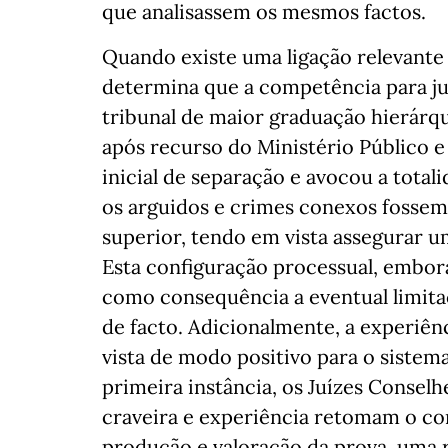
que analisassem os mesmos factos.
Quando existe uma ligação relevante e
determina que a competência para jul
tribunal de maior graduação hierárqu
após recurso do Ministério Público e
inicial de separação e avocou a tota
os arguidos e crimes conexos fossem
superior, tendo em vista assegurar u
Esta configuração processual, embor
como consequência a eventual limitaç
de facto. Adicionalmente, a experiên
vista de modo positivo para o sistem
primeira instância, os Juízes Conselh
craveira e experiência retomam o con
produção e valoração da prova, uma r