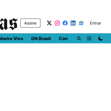
Assine
Entrar
nheiro Vivo
DN Brasil
Conferências
DN LA