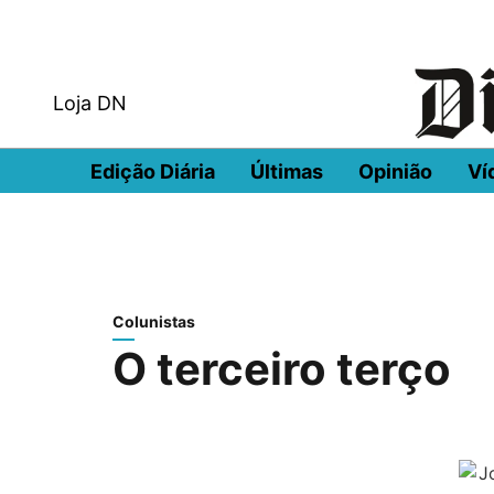
Loja DN
Edição Diária
Últimas
Opinião
Ví
Colunistas
O terceiro terço