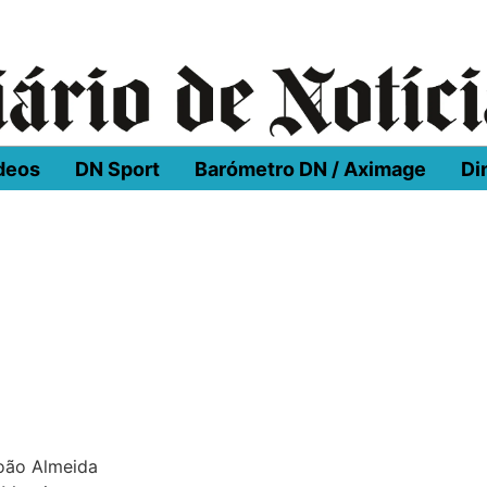
deos
DN Sport
Barómetro DN / Aximage
Di