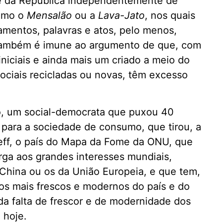
nte da República independentemente de
como o
Mensalão
ou a
Lava-Jato
, nos quais
amentos, palavras e atos, pelo menos,
 também é imune ao argumento de que, com
iniciais e ainda mais um criado a meio do
sociais recicladas ou novas, têm excesso
do, um social-democrata que puxou 40
 para a sociedade de consumo, que tirou, a
eff, o país do Mapa da Fome da ONU, que
rga aos grandes interesses mundiais,
China ou os da União Europeia, e que tem,
s mais frescos e modernos do país e do
a falta de frescor e de modernidade dos
 hoje.